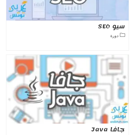
سيو SEO
Post
دورة
category:
جافا Java