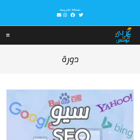
Ski
نسخة تجريبية
t
conten
دورة