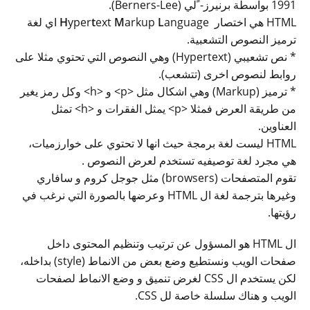
1991 بواسطة برنيرز- ًلي (Berners-Lee).
HTML هي اختصار
L
arkup
M
ext
t
yper
H
anguage اي لغة
ترميز النصوص التشعبية.
* نص تشعيبي (Hypertext) وهي النصوص التي تحتوي مثلا على
روابط لنصوص اخرى (تتشعب).
* ترميز (Markup) وهي اشكال مثل <p> و <h> وكل رمز يغير
من طريقة العرض فمثلا <p> يمثل الفقرات و <h> تمثل
العناوين.
HTML ليست لغة برمجة حيث انها لا تحتوي على خوارزميات،
هي مجرد لغة توصيفيه تستخدم لعرض النصوص .
تقوم المتصفحات (browsers) مثل جوجل كروم و سافاري
وغيرها بترجمة لغة ال HTML وعرضها بالصورة التي نرغب في
رؤيتها.
ال HTML هو المسؤول عن ترتيب وتنظيم المحتوى داخل
صفحات الويب ونستطيع وضع بعض من الانماط (style) بداخله،
لكن يستخدم ال CSS لغرض تنميق و وضع الانماط لصفحات
الويب و هناك سلسلة خاصة لل CSS.