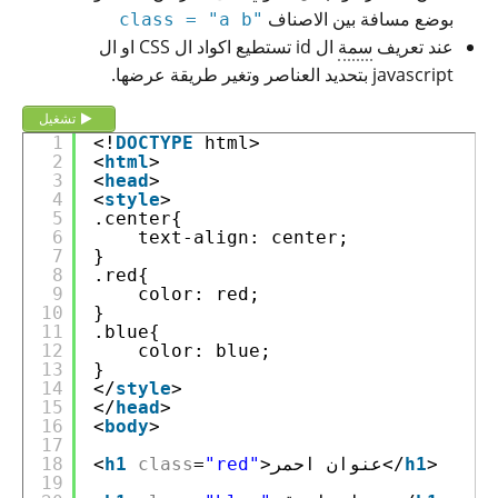
بوضع مسافة بين الاصناف
"class = "a b
عند تعريف
​سمة
ال id تستطيع اكواد ال CSS او ال
javascript بتحديد العناصر وتغير طريقة عرضها.
تشغيل
1
<!
DOCTYPE
html>
2
<
html
>
3
<
head
>
4
<
style
>
5
.center{
6
text-align: center;
7
}
8
.red{
9
color: red;
10
}
11
.blue{
12
color: blue;
13
}
14
</
style
>
15
</
head
>
16
<
body
>
17
>
h1
>عنوان احمر</
"red"
=
class
h1
<
18
19