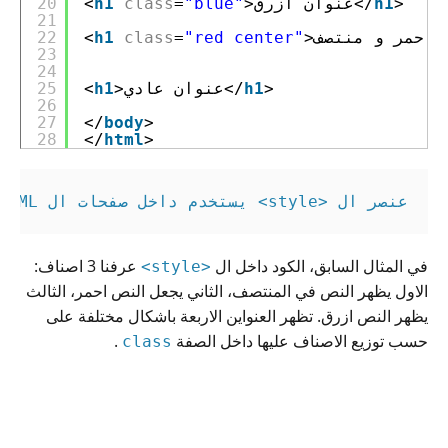
>
h1
>عنوان ازرق</
"blue"
=
class
h1
<
20
21
22
<
h1
class
=
"red center"
23
24
>
h1
>عنوان عادي</
h1
<
25
26
27
</
body
>
28
</
html
>
عنصر ال 
<style>
 يستخدم داخل صفحات ال HTML لتعريف ال CSS.
في المثال السابق، الكود داخل ال
عرفنا 3 اصناف:
<style>
الاول يظهر النص في المنتصف، الثاني يجعل النص احمر، الثالث
يظهر النص ازرق. تظهر العنواين الاربعة باشكال مختلفة على
حسب توزيع الاصناف عليها داخل الصفة
.
class