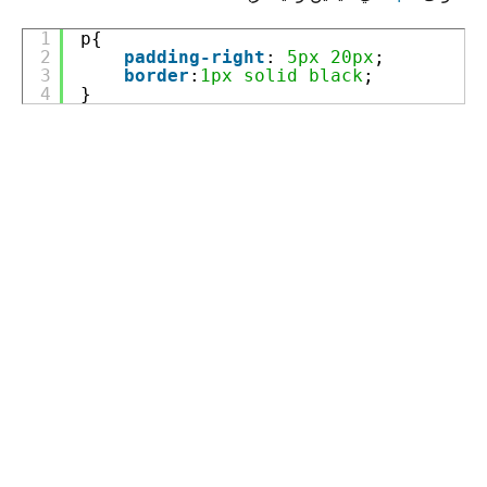
1
p{
2
padding-right
: 
5px
20px
;
3
border
:
1px
solid
black
;
4
}