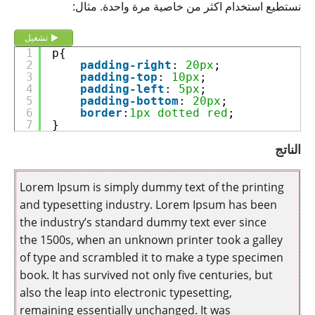
نستطيع استخدام اكثر من خاصية مرة واحدة. مثال:
تشغيل
1
p{
2
padding-right
: 
20px
;
3
padding-top
: 
10px
;
4
padding-left
: 
5px
;
5
padding-bottom
: 
20px
;
6
border
:
1px
dotted
red
;
7
}
الناتج
Lorem Ipsum is simply dummy text of the printing
and typesetting industry. Lorem Ipsum has been
the industry’s standard dummy text ever since
the 1500s, when an unknown printer took a galley
of type and scrambled it to make a type specimen
book. It has survived not only five centuries, but
also the leap into electronic typesetting,
remaining essentially unchanged. It was