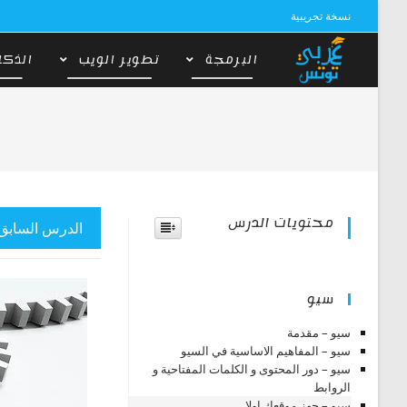
Ski
نسخة تجريبية
t
conten
البرمجة
تطوير الويب
الذكا
محتويات الدرس
الدرس السابق
سيو
سيو – مقدمة
سيو – المفاهيم الاساسية في السيو
سيو – دور المحتوى و الكلمات المفتاحية و
الروابط
سيو – جهز موقعك اولا