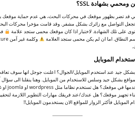
ومحمي بشهادة SSL؟
لتي قد تضر بظهور موقعك في محركات البحث، هي عدم حماية موقعك ب
دة تجعل التواصل مع زائرك بشكل مشفر. وقد قامت مؤخرا محركات البحث
جتوى على تلك الشهادة. لاختبار اذا كان موقعك محمى ستجد علامة
في
م النطاق. اما ان لم يكن محمى ستجد العلامة
.
تخدام الموبايل
كل جيد عند استخدم الموبايل/الجوال؟ اعلنت جوجل انها سوف تعاقب 
اقع بشكل جيد وسلس للاستخدام من الموبايل. وهنا ينقلنا الى سؤال 
الادوات التي تستخد
ناء تجهيز موقعك؟ هل عندك/عند فريقك مهارات التطوير اللازمة لتحقي
 الموبايل فأكثر الزوار للمواقع الان يستخدمون الموبايل!!