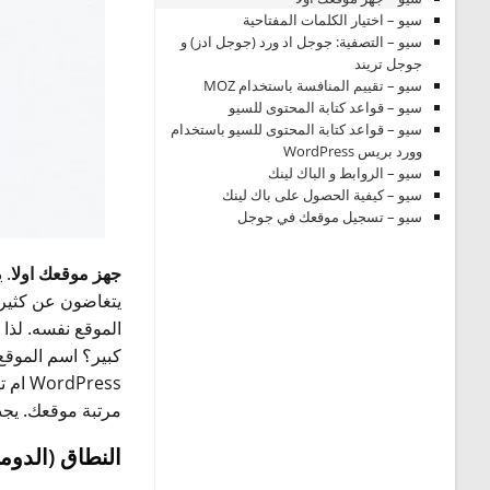
سيو – اختيار الكلمات المفتاحية
سيو – التصفية: جوجل اد ورد (جوجل ادز) و
جوجل تريند
سيو – تقييم المنافسة باستخدام MOZ
سيو – قواعد كتابة المحتوى للسيو
سيو – قواعد كتابة المحتوى للسيو باستخدام
وورد بريس WordPress
سيو – الروابط و الباك لينك
سيو – كيفية الحصول على باك لينك
سيو – تسجيل موقعك في جوجل
جهز موقعك اولا
. 
يتغاضون عن كثير م
الموقع نفسه. لذا
كبير؟ اسم الموقع 
مرتبة موقعك. يجب 
النطاق (الدومين) n