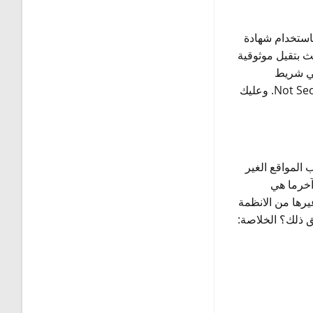
استخدام شهادة
 بتقيل موثوقية
 شريط
وكلمة غير آمن Not Secure. وعليك
المواقع الغير
آخرما هي
مها في موقعك؟ هل تستخدم نظاما مثل wordpress او joomla او غيرها من الانظمة
ق ذلك؟ الخلاصة: