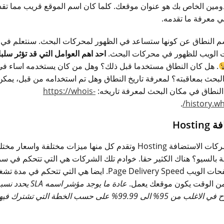
دومين الخاص بك هو عنوان موقعك. كلما كان اسم الموقع قريب مما تق
 معرفة ما تقدمه.
سم النطاق عن كونها ستساعد في الظهور لمحركات البحث. سنتعلم في 
الويب للظهور في محركات البحث.
احد اهم العوامل التي قد تؤثر سلبا
. هل كان النطاق مستخدما قبل ذلك؟ وهل من كان يستخدمه اساء في
حث بمعاقبته؟ لمعرفة تاريخ النطاق وهل تم استخدامه من قبل، يمكن 
النطاق في مكان البحث لمعرفة تاريخه:
https://whois-
.
history.w
Host
يوجد العديد من شركات الاستضافة Hosting وتقدم كل منها ميزات مختلفة و
بالسيو؟ هناك الكثير حقا. خوادم تلك الشركات هي التي تتحكم في 
وسرعة ظهور صفحات الويب Page Delivery Speed. ايضا هي التي تتحكم 
عادة ما يوجد مؤشر ا
خلال السنة (تتراوح في الاغلب من 95% الى 99.99% على حسب الخطة ال