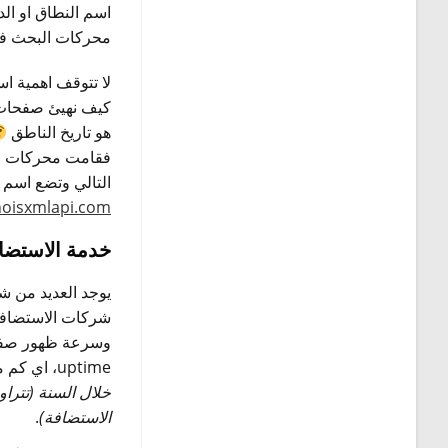
اسم النطاق او ال
محركات البحث في
لا تتوقف اهمية ا
كيف نهيئ صفحات 
هو تاريخ الناطق
فقامت محركات الب
التالي وتضع اسم 
hoisxmlapi.com/
خدمة الاستضافة ing
شركات الاستضافة 
uptime، اي كم من الوقت يكون موقعك يعمل.
الاستضافة)
.