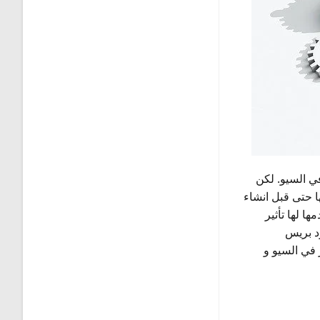
في السيو. لكن
ا حتى قبل انشاء
Hostin التي تستخدمها لها تأثير
ارة محتوى CMS مثل وورد بريس
ل او بآخر في السيو و