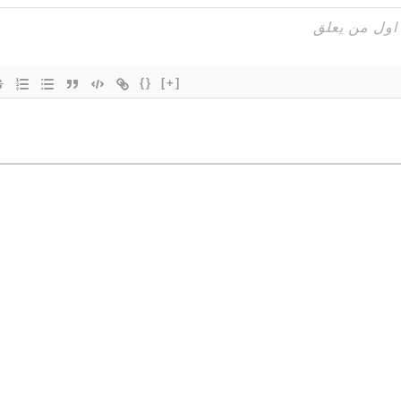
{}
[+]