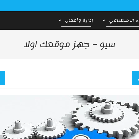
ء الاصطناعي
إدارة وأعمال
سيو – جهز موقعك اولا